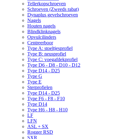
Tellerkopschroeven
Schroeven (Zweeds rabat)
Dynaplus gevelschroeven
Nagels
Houten nagels
Blindklinknagels
Opvulcilinders
Centreerboor
Type A: stoeltjesprofiel
Type B: neusprofiel
Type C: voegafdekprofiel
Type D6 - D8 - D10 - D12
Type D14 - D25
Type G
Type E
Sterprofielen
Type D14 - D25
Type F6 - F8 - F10
Type D14
Type H6 - H8 - H10
LF
LFN
ASL + SX
Rogger RSD
SXR