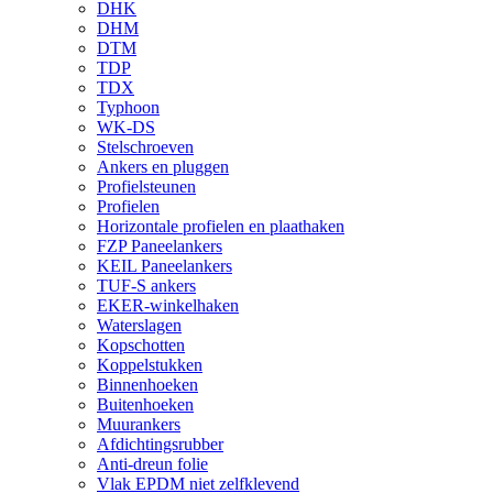
DHK
DHM
DTM
TDP
TDX
Typhoon
WK-DS
Stelschroeven
Ankers en pluggen
Profielsteunen
Profielen
Horizontale profielen en plaathaken
FZP Paneelankers
KEIL Paneelankers
TUF-S ankers
EKER-winkelhaken
Waterslagen
Kopschotten
Koppelstukken
Binnenhoeken
Buitenhoeken
Muurankers
Afdichtingsrubber
Anti-dreun folie
Vlak EPDM niet zelfklevend