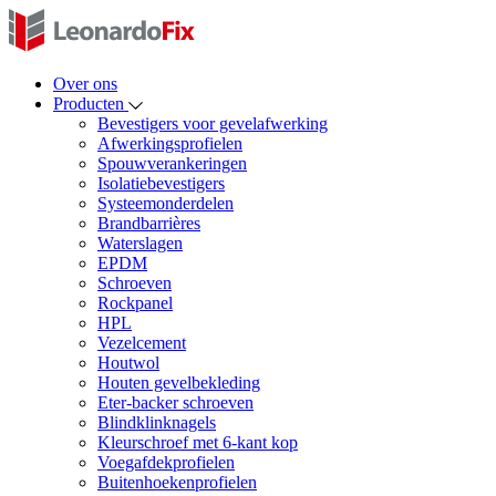
Over ons
Producten
Bevestigers voor gevelafwerking
Afwerkingsprofielen
Spouwverankeringen
Isolatiebevestigers
Systeemonderdelen
Brandbarrières
Waterslagen
EPDM
Schroeven
Rockpanel
HPL
Vezelcement
Houtwol
Houten gevelbekleding
Eter-backer schroeven
Blindklinknagels
Kleurschroef met 6-kant kop
Voegafdekprofielen
Buitenhoekenprofielen