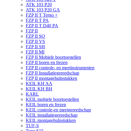
ATK 103 P20
ATK 103 P20 GA
FZP II T Tergo +
FZP II T PA
FZP II T D40 PA
FZP II
FZP II SO
FZP II VS
FZP II SH
FZP II MI
FZP II Mobiele boortoestellen
FZP II boren en frezen
FZP II controle- en meetinstrumenten
FZP II Installatiegereedschap
FZP II montagehulpstukken
KEIL KH AA
KEIL KH BH
KARL
KEIL mobiele boortoestellen
KEIL boren en frezen
KEIL controle-en meetgereedschap
KEIL installatiegereedschap
KEIL montagehulpstukken
TUF-S
Type S15