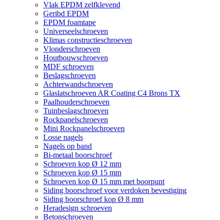
Vlak EPDM zelfklevend
Geribd EPDM
EPDM foamtape
Universeelschroeven
Klimas constructieschroeven
Vlonderschroeven
Houtbouwschroeven
MDF schroeven
Beslagschroeven
Achterwandschroeven
Glaslatschroeven AR Coating C4 Brons TX
Paalhouderschroeven
Tuinbeslagschroeven
Rockpanelschroeven
Mini Rockpanelschroeven
Losse nagels
Nagels op band
Bi-metaal boorschroef
Schroeven kop Ø 12 mm
Schroeven kop Ø 15 mm
Schroeven kop Ø 15 mm met boorpunt
Siding boorschroef voor verdoken bevestiging
Siding boorschroef kop Ø 8 mm
Heradesign schroeven
Betonschroeven