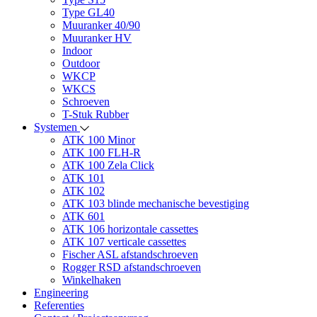
Type GL40
Muuranker 40/90
Muuranker HV
Indoor
Outdoor
WKCP
WKCS
Schroeven
T-Stuk Rubber
Systemen
ATK 100 Minor
ATK 100 FLH-R
ATK 100 Zela Click
ATK 101
ATK 102
ATK 103 blinde mechanische bevestiging
ATK 601
ATK 106 horizontale cassettes
ATK 107 verticale cassettes
Fischer ASL afstandschroeven
Rogger RSD afstandschroeven
Winkelhaken
Engineering
Referenties