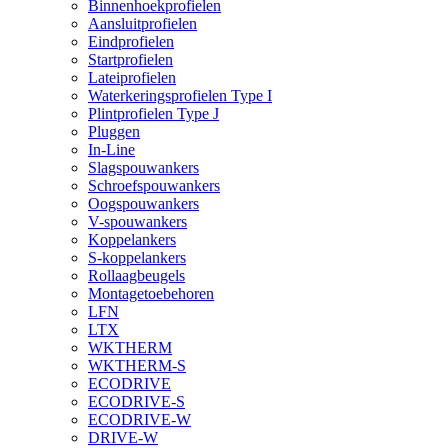
Binnenhoekprofielen
Aansluitprofielen
Eindprofielen
Startprofielen
Lateiprofielen
Waterkeringsprofielen Type I
Plintprofielen Type J
Pluggen
In-Line
Slagspouwankers
Schroefspouwankers
Oogspouwankers
V-spouwankers
Koppelankers
S-koppelankers
Rollaagbeugels
Montagetoebehoren
LFN
LTX
WKTHERM
WKTHERM-S
ECODRIVE
ECODRIVE-S
ECODRIVE-W
DRIVE-W