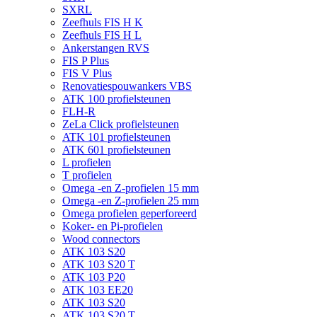
SXRL
Zeefhuls FIS H K
Zeefhuls FIS H L
Ankerstangen RVS
FIS P Plus
FIS V Plus
Renovatiespouwankers VBS
ATK 100 profielsteunen
FLH-R
ZeLa Click profielsteunen
ATK 101 profielsteunen
ATK 601 profielsteunen
L profielen
T profielen
Omega -en Z-profielen 15 mm
Omega -en Z-profielen 25 mm
Omega profielen geperforeerd
Koker- en Pi-profielen
Wood connectors
ATK 103 S20
ATK 103 S20 T
ATK 103 P20
ATK 103 EE20
ATK 103 S20
ATK 103 S20 T