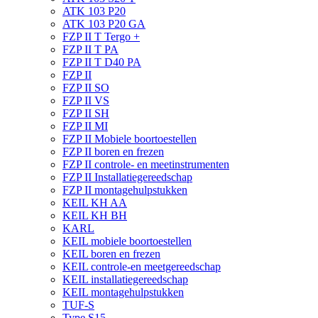
ATK 103 P20
ATK 103 P20 GA
FZP II T Tergo +
FZP II T PA
FZP II T D40 PA
FZP II
FZP II SO
FZP II VS
FZP II SH
FZP II MI
FZP II Mobiele boortoestellen
FZP II boren en frezen
FZP II controle- en meetinstrumenten
FZP II Installatiegereedschap
FZP II montagehulpstukken
KEIL KH AA
KEIL KH BH
KARL
KEIL mobiele boortoestellen
KEIL boren en frezen
KEIL controle-en meetgereedschap
KEIL installatiegereedschap
KEIL montagehulpstukken
TUF-S
Type S15