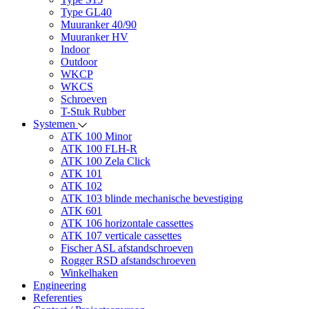
Type GL40
Muuranker 40/90
Muuranker HV
Indoor
Outdoor
WKCP
WKCS
Schroeven
T-Stuk Rubber
Systemen
ATK 100 Minor
ATK 100 FLH-R
ATK 100 Zela Click
ATK 101
ATK 102
ATK 103 blinde mechanische bevestiging
ATK 601
ATK 106 horizontale cassettes
ATK 107 verticale cassettes
Fischer ASL afstandschroeven
Rogger RSD afstandschroeven
Winkelhaken
Engineering
Referenties