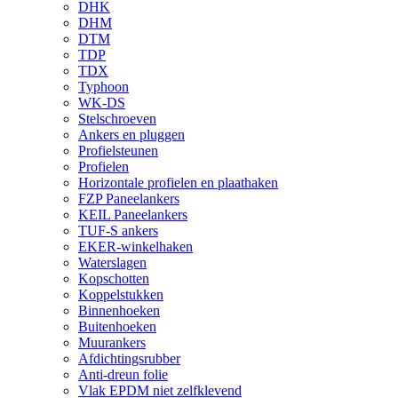
DHK
DHM
DTM
TDP
TDX
Typhoon
WK-DS
Stelschroeven
Ankers en pluggen
Profielsteunen
Profielen
Horizontale profielen en plaathaken
FZP Paneelankers
KEIL Paneelankers
TUF-S ankers
EKER-winkelhaken
Waterslagen
Kopschotten
Koppelstukken
Binnenhoeken
Buitenhoeken
Muurankers
Afdichtingsrubber
Anti-dreun folie
Vlak EPDM niet zelfklevend