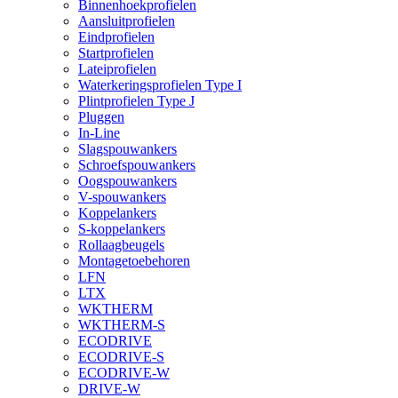
Binnenhoekprofielen
Aansluitprofielen
Eindprofielen
Startprofielen
Lateiprofielen
Waterkeringsprofielen Type I
Plintprofielen Type J
Pluggen
In-Line
Slagspouwankers
Schroefspouwankers
Oogspouwankers
V-spouwankers
Koppelankers
S-koppelankers
Rollaagbeugels
Montagetoebehoren
LFN
LTX
WKTHERM
WKTHERM-S
ECODRIVE
ECODRIVE-S
ECODRIVE-W
DRIVE-W