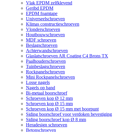
Vlak EPDM zelfklevend
Geribd EPDM
EPDM foamtape
Universeelschroeven
Klimas constructieschroeven
Vlonderschroeven
Houtbouwschroeven
MDF schroeven
Beslagschroeven
Achterwandschroeven
Glaslatschroeven AR Coating C4 Brons TX
Paalhouderschroeven
Tuinbeslagschroeven
Rockpanelschroeven
Mini Rockpanelschroeven
Losse nagels
Nagels op band
Bi-metaal boorschroef
Schroeven kop Ø 12 mm
Schroeven kop Ø 15 mm
Schroeven kop Ø 15 mm met boorpunt
Siding boorschroef voor verdoken bevestiging
Siding boorschroef kop Ø 8 mm
Heradesign schroeven
Betonschroeven