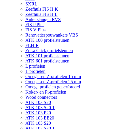
SXRL
Zeefhuls FIS H K
Zeefhuls FIS H L
Ankerstangen RVS
FIS P Plus
FIS V Plus
Renovatiespouwankers VBS
ATK 100 profielsteunen
FLH-R
ZeLa Click profielsteunen
ATK 101 profielsteunen
ATK 601 profielsteunen
L profielen
T profielen
Omega -en Z-profielen 15 mm
Omega -en Z-profielen 25 mm
Omega profielen geperforeerd
Koker- en Pi-profielen
Wood connectors
ATK 103 S20
ATK 103 S20 T
ATK 103 P20
ATK 103 EE20
ATK 103 S20
ATK 103 S20 T