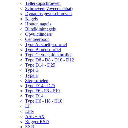
Tellerkopschroeven
Schroeven (Zweeds rabat)
Dynaplus gevelschroeven
Nagels
Houten nagels
Blindklinknagels
Opvulcilinders
Centreerboor
Type A: stoeltjesprofiel
Type B: neusprofiel
Type C: voegafdekprofiel
Type D6 - D8 - D10 - D12
Type D14 - D25
Type G
Type E
Sterprofielen
Type D14 - D25
Type F6 - F8 - F10
Type D14
Type H6 - H8 - H10
LF
LFN
ASL + SX
Rogger RSD
SXR