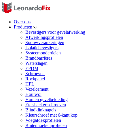
Over ons
Producten
Bevestigers voor gevelafwerking
Afwerkingsprofielen
Spouwverankeringen
Isolatiebevestigers
Systeemonderdelen
Brandbarrières
Waterslagen
EPDM
Schroeven
Rockpanel
HPL
Vezelcement
Houtwol
Houten gevelbekleding
Eter-backer schroeven
Blindklinknagels
Kleurschroef met 6-kant kop
Voegafdekprofielen
Buitenhoekenprofielen